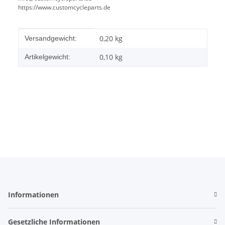
https://www.customcycleparts.de
Produkteigenschaft
Wert
0,20 kg
Versandgewicht:
0,10
kg
Artikelgewicht:
Informationen
Gesetzliche Informationen