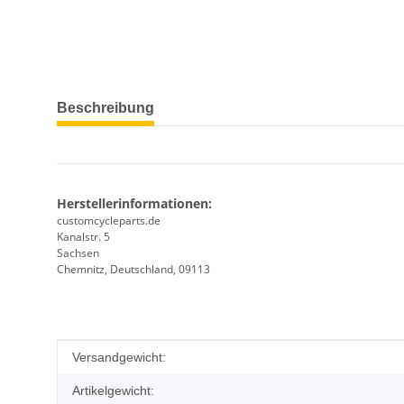
weitere Registerkarten anzeigen
Beschreibung
Herstellerinformationen:
customcycleparts.de
Kanalstr. 5
Sachsen
Chemnitz, Deutschland, 09113
Produkteigenschaft
Wert
Versandgewicht:
Artikelgewicht: