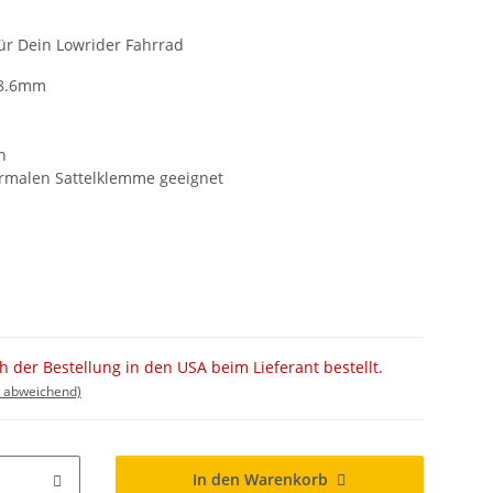
ür Dein Lowrider Fahrrad
 28.6mm
n
ormalen Sattelklemme geeignet
ch der Bestellung in den USA beim Lieferant bestellt.
d abweichend)
In den Warenkorb