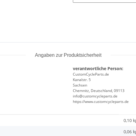
Angaben zur Produktsicherheit
verantwortliche Person:
CustomCycleParts.de
Kanalstr. 5
Sachsen
Chemnitz, Deutschland, 09113
info@customcycleparts.de
https://www.customcycleparts.de
0,10 k
0,06
k