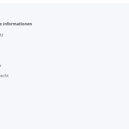
he Informationen
tz
m
recht