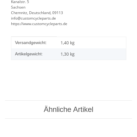
Kanalstr. 5
Sachsen
Chemnitz, Deutschland, 09113
info@customcycleparts.de
https://www.customcycleparts.de
Produkteigenschaft
Wert
1,40 kg
Versandgewicht:
1,30
kg
Artikelgewicht:
Ähnliche Artikel