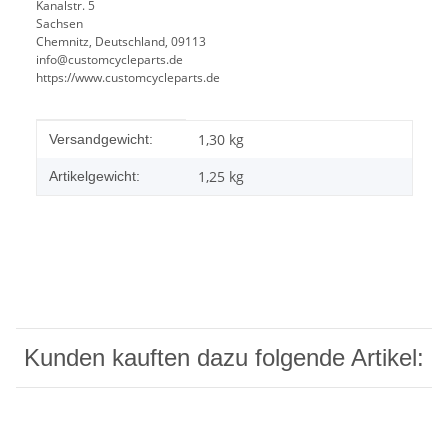
Kanalstr. 5
Sachsen
Chemnitz, Deutschland, 09113
info@customcycleparts.de
https://www.customcycleparts.de
Produkteigenschaft
Wert
1,30 kg
Versandgewicht:
1,25
kg
Artikelgewicht:
Kunden kauften dazu folgende Artikel: