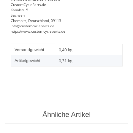
CustomCycleParts.de
Kanalstr. 5
Sachsen
Chemnitz, Deutschland, 09113
info@customcycleparts.de
https://www.customcycleparts.de
Produkteigenschaft
Wert
0,40 kg
Versandgewicht:
0,31
kg
Artikelgewicht:
Ähnliche Artikel