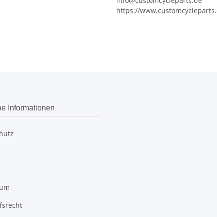
info@customcycleparts.de
https://www.customcycleparts
he Informationen
hutz
sum
fsrecht