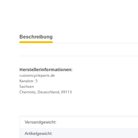
weitere Registerkarten anzeigen
Beschreibung
Herstellerinformationen:
customcycleparts.de
Kanalstr. 5
Sachsen
Chemnitz, Deutschland, 09113
Produkteigenschaft
Wert
Versandgewicht:
Artikelgewicht: