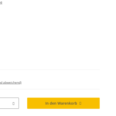
de
nd abweichend)
In den Warenkorb