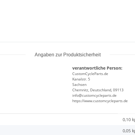
Angaben zur Produktsicherheit
verantwortliche Person:
CustomCycleParts.de
Kanalstr. 5
Sachsen
Chemnitz, Deutschland, 09113
info@customcycleparts.de
https://www.customcycleparts.de
0,10 k
0,05
k