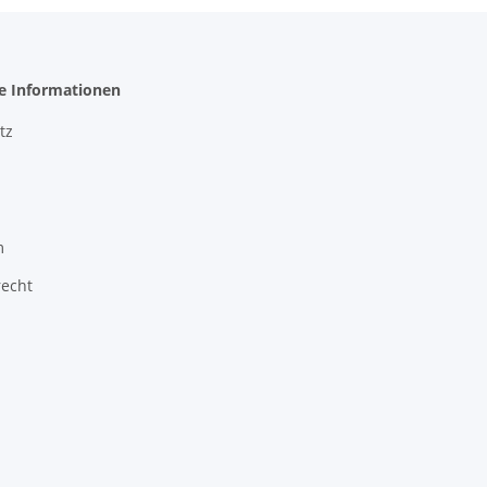
he Informationen
tz
m
recht