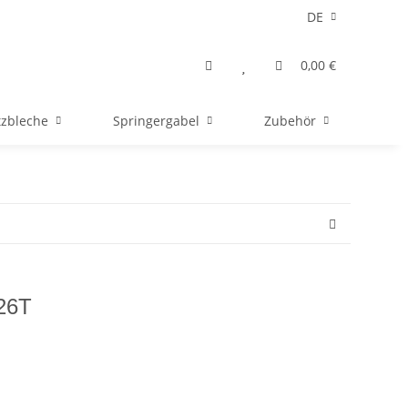
DE
0,00 €
tzbleche
Springergabel
Zubehör
 26T