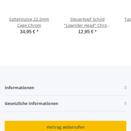
Sattelstütze 22.2mm
Steuerkopf Schild
Tas
Cage Chrom
"Lowrider Head" Chrom
/ Schwarz
34,95 €
*
12,95 €
*
Informationen
Gesetzliche Informationen
Vertrag widerrufen