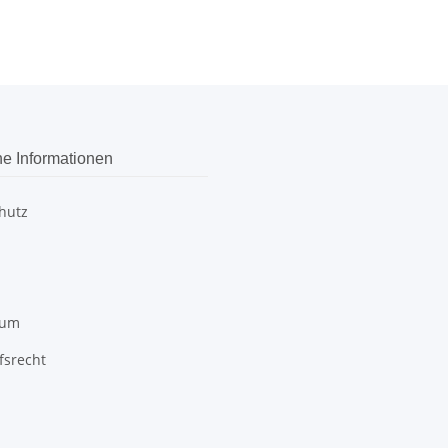
he Informationen
hutz
sum
fsrecht