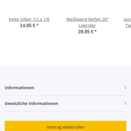
Kette Silber 1/2 x 1/8
Weißwand Reifen 20"
Len
Lowrider
Tw
14,95 €
*
39,95 €
*
Informationen
Gesetzliche Informationen
Vertrag widerrufen