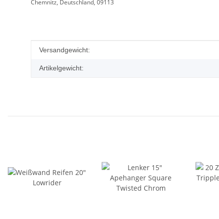
Chemnitz, Deutschland, 09113
Produkteigenschaft
Wert
Versandgewicht:
Artikelgewicht: