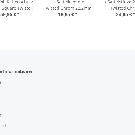
Zoll Kettenschutz
1x
Sattelklemme
1x
Sattelstütze
e Square Twisted
Twisted Chrom 22.2mm
Twisted Ch
Chrom
59,95 €
*
19,95 €
*
24,95 €
*
he Informationen
tz
m
recht