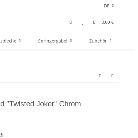
DE
0,00 €
tzbleche
Springergabel
Zubehör
ad "Twisted Joker" Chrom
de