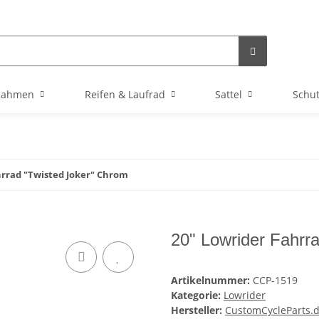
Rahmen
Reifen & Laufrad
Sattel
Schu
hrrad "Twisted Joker" Chrom
20" Lowrider Fahrr
Artikelnummer:
CCP-1519
Kategorie:
Lowrider
Hersteller:
CustomCycleParts.