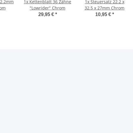
 22.2mm
1x
Kettenblatt 36 Zähne
1x
Steuersatz 22.2 x
rom
"Lowrider" Chrom
32.5 x 27mm Chrom
29,95 €
*
10,95 €
*