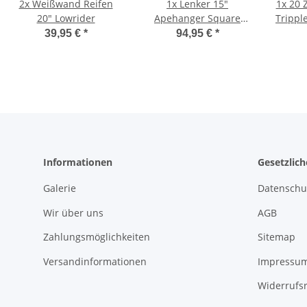
2x
Weißwand Reifen
1x
Lenker 15"
1x
20 
20" Lowrider
Apehanger Square
Trippl
Twisted Chrom
39,95 €
*
94,95 €
*
Informationen
Gesetzlic
Galerie
Datenschu
Wir über uns
AGB
Zahlungsmöglichkeiten
Sitemap
Versandinformationen
Impressu
Widerrufs