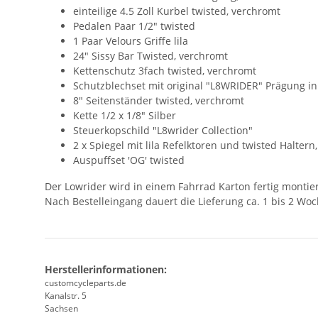
einteilige 4.5 Zoll Kurbel twisted, verchromt
Pedalen Paar 1/2" twisted
1 Paar Velours Griffe lila
24" Sissy Bar Twisted, verchromt
Kettenschutz 3fach twisted, verchromt
Schutzblechset mit original "L8WRIDER" Prägung ink
8" Seitenständer twisted, verchromt
Kette 1/2 x 1/8" Silber
Steuerkopschild "L8wrider Collection"
2 x Spiegel mit lila Refelktoren und twisted Haltern
Auspuffset 'OG' twisted
Der Lowrider wird in einem Fahrrad Karton fertig montier
Nach Bestelleingang dauert die Lieferung ca. 1 bis 2 Wo
Herstellerinformationen:
customcycleparts.de
Kanalstr. 5
Sachsen