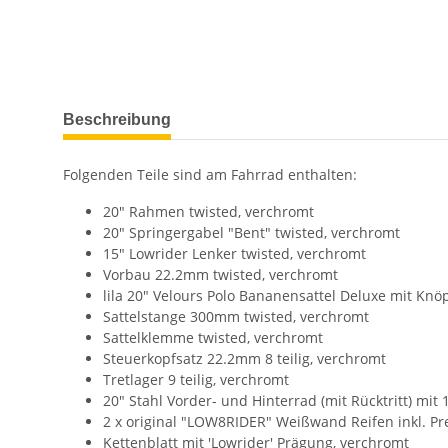
weitere Registerkarten anzeigen
Beschreibung
Folgenden Teile sind am Fahrrad enthalten:
20" Rahmen twisted, verchromt
20" Springergabel "Bent" twisted, verchromt
15" Lowrider Lenker twisted, verchromt
Vorbau 22.2mm twisted, verchromt
lila 20" Velours Polo Bananensattel Deluxe mit Knö
Sattelstange 300mm twisted, verchromt
Sattelklemme twisted, verchromt
Steuerkopfsatz 22.2mm 8 teilig, verchromt
Tretlager 9 teilig, verchromt
20" Stahl Vorder- und Hinterrad (mit Rücktritt) mit
2 x original "LOW8RIDER" Weißwand Reifen inkl. 
Kettenblatt mit 'Lowrider' Prägung, verchromt