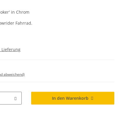
Joker' in Chrom
owrider Fahrrad.
 Lieferung
nd abweichend)
In den Warenkorb