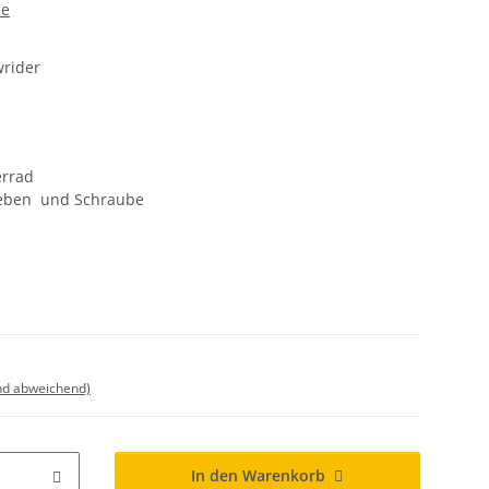
de
wrider
errad
treben und Schraube
nd abweichend)
In den Warenkorb