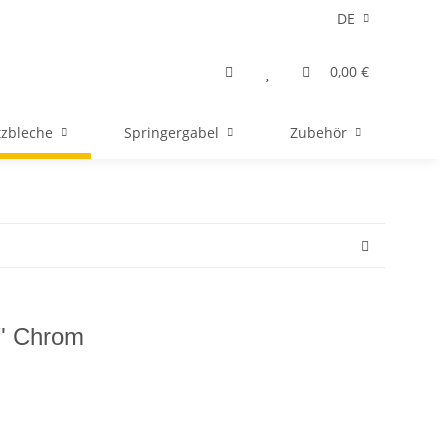
DE
0,00 €
tzbleche
Springergabel
Zubehör
6" Chrom