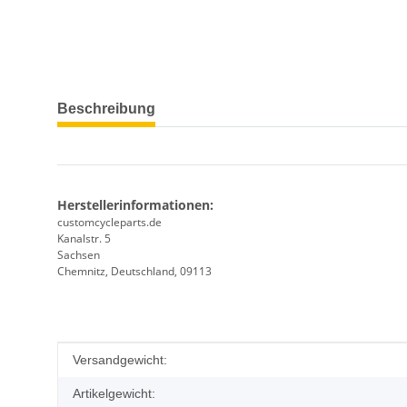
weitere Registerkarten anzeigen
Beschreibung
Herstellerinformationen:
customcycleparts.de
Kanalstr. 5
Sachsen
Chemnitz, Deutschland, 09113
Produkteigenschaft
Wert
Versandgewicht:
Artikelgewicht: