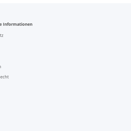
he Informationen
tz
m
recht